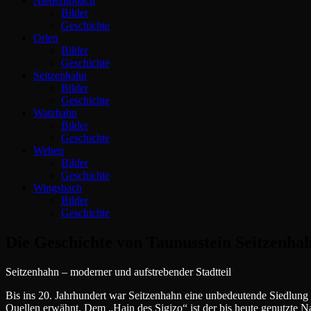
Niederlibbach
Bilder
Geschichte
Orlen
Bilder
Geschichte
Seitzenhahn
Bilder
Geschichte
Watzhahn
Bilder
Geschichte
Wehen
Bilder
Geschichte
Wingsbach
Bilder
Geschichte
Die Geschichte von Taunusstein Seitzenha
Seitzenhahn – moderner und aufstrebender Stadtteil
Bis ins 20. Jahrhundert war Seitzenhahn eine unbedeutende Siedlung 
Quellen erwähnt. Dem „Hain des Sigizo“ ist der bis heute genutzte N