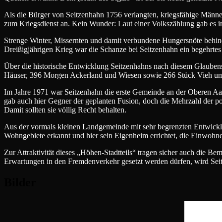
Als die Bürger von Seitzenhahn 1756 verlangten, kriegsfähige Männer
zum Kriegsdienst an. Kein Wunder: Laut einer Volkszählung gab es in
Strenge Winter, Missernten und damit verbundene Hungersnöte behind
Dreißigjährigen Krieg war die Schanze bei Seitzenhahn ein begehrtes
Über die historische Entwicklung Seitzenhahns nach diesem Glaubensk
Häuser, 396 Morgen Ackerland und Wiesen sowie 266 Stück Vieh um
Im Jahre 1971 war Seitzenhahn die erste Gemeinde an der Oberen Aa
gab auch hier Gegner der geplanten Fusion, doch die Mehrzahl der po
Damit sollten sie völlig Recht behalten.
Aus der vormals kleinen Landgemeinde mit sehr begrenzten Entwicklu
Wohngebiete erkannt und hier sein Eigenheim errichtet, die Einwohne
Zur Attraktivität dieses „Höhen-Stadtteils“ tragen sicher auch die 
Erwartungen in den Fremdenverkehr gesetzt werden dürfen, wird Seitz
Bilder