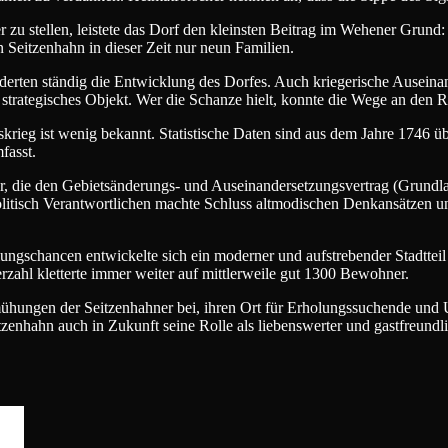
 zu stellen, leistete das Dorf den kleinsten Beitrag im Wehener Grund
 Seitzenhahn in dieser Zeit nur neun Familien.
erten ständig die Entwicklung des Dorfes. Auch kriegerische Auseinan
 strategisches Objekt. Wer die Schanze hielt, konnte die Wege an den 
rieg ist wenig bekannt. Statistische Daten sind aus dem Jahre 1746 üb
fasst.
r, die den Gebietsänderungs- und Auseinandersetzungsvertrag (Grundl
litisch Verantwortlichen machte Schluss altmodischen Denkansätzen un
ngschancen entwickelte sich ein moderner und aufstrebender Stadtteil
rzahl kletterte immer weiter auf mittlerweile gut 1300 Bewohner.
Bemühungen der Seitzenhahner bei, ihren Ort für Erholungssuchende und
enhahn auch in Zukunft seine Rolle als liebenswerter und gastfreundli